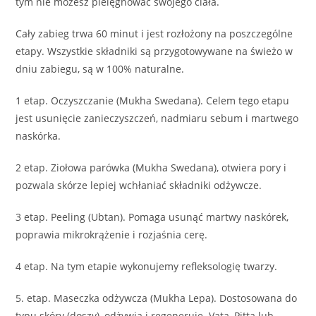
tym nie możesz pielęgnować swojego ciała.
Cały zabieg trwa 60 minut i jest rozłożony na poszczególne
etapy. Wszystkie składniki są przygotowywane na świeżo w
dniu zabiegu, są w 100% naturalne.
1 etap. Oczyszczanie (Mukha Swedana). Celem tego etapu
jest usunięcie zanieczyszczeń, nadmiaru sebum i martwego
naskórka.
2 etap. Ziołowa parówka (Mukha Swedana), otwiera pory i
pozwala skórze lepiej wchłaniać składniki odżywcze.
3 etap. Peeling (Ubtan). Pomaga usunąć martwy naskórek,
poprawia mikrokrążenie i rozjaśnia cerę.
4 etap. Na tym etapie wykonujemy refleksologię twarzy.
5. etap. Maseczka odżywcza (Mukha Lepa). Dostosowana do
typu skóry (doszy), odżywia i regeneruje. Vata, Pitta lub