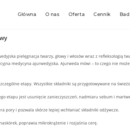
Główna
O nas
Oferta
Cennik
Bad
owy
wedyjska pielęgnacja twarzy, głowy i włosów wraz z refleksologią t
adycyjna medycyna ajurwedyjska. Ajurweda mówi – to czego nie moż
oszczególne etapy. Wszystkie składniki są przygotowywane na śwież
ego etapu jest usunięcie zanieczyszczeń, nadmiaru sebum i martw
ra pory i pozwala skórze lepiej wchłaniać składniki odżywcze.
askórek, poprawia mikrokrążenie i rozjaśnia cerę.