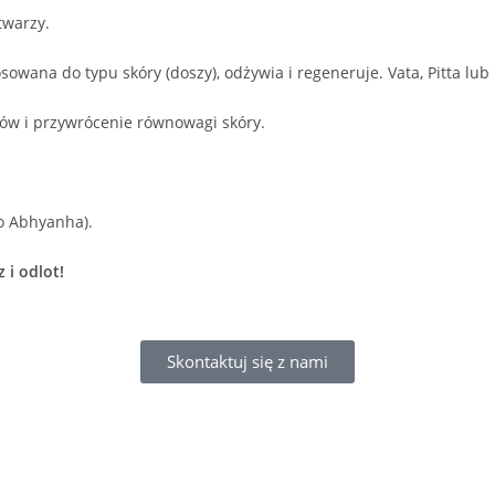
 twarzy.
owana do typu skóry (doszy), odżywia i regeneruje. Vata, Pitta lub
rów i przywrócenie równowagi skóry.
ro Abhyanha).
 i odlot!
Skontaktuj się z nami